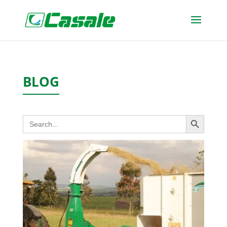
BLOG
Search Button
Search
for: