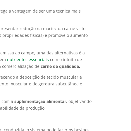
ega a vantagem de ser uma técnica mais
resentar redução na maciez da carne visto
s propriedades físicas) e promove o aumento
remissa ao campo, uma das alternativas é a
a em
nutrientes essenciais
com o intuito de
a comercialização de
carne de qualidade.
orecendo a deposição de tecido muscular e
ento muscular e de gordura subcutânea e
o com a
suplementação alimentar
, objetivando
tabilidade da produção.
m conduzida, o sistema pode fazer os bovinos