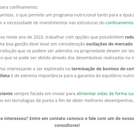
para confinamento;
uaristas, o que permite um programa nutricional tanto para a époc
em a necessidade de investimentos nas estruturas do
confinamento
s neste ano de 2023, trabalhar com opções que possibilitem
red
 Uma boa gestão deve levar em consideração
oscilações de mercado
 produção que se podem ser aderidos na propriedade devem ser le
orno que se pode ser obtido através dos desembolsos realizados na 
ema interessante a ser explorado na
terminação de bovinos de cor
dieta
é de extrema importância para a garantia do equilíbrio nutr
ciente
sempre focada em inovar para
alimentar vidas de forma su
tos em tecnologias de ponta a fim de obter melhores desempenhos,
Se interessou? Entre em contato conosco e fale com um de nosso
consultores!