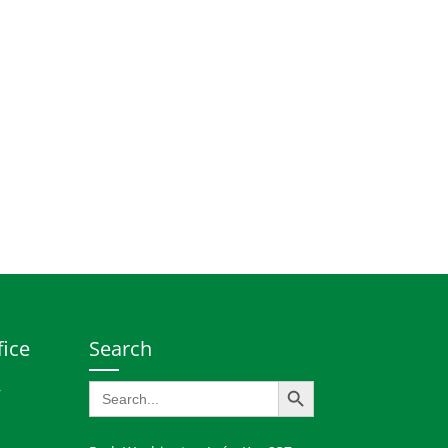
fice
Search
Search Button
Search
r
for: