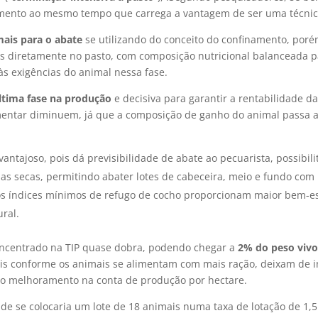
ento ao mesmo tempo que carrega a vantagem de ser uma técnic
ais para o abate
se utilizando do conceito do confinamento, poré
 diretamente no pasto, com composição nutricional balanceada pa
às exigências do animal nessa fase.
ltima fase na produção
e decisiva para garantir a rentabilidade 
mentar diminuem, já que a composição de ganho do animal passa a 
antajoso, pois dá previsibilidade de abate ao pecuarista, possib
a as secas, permitindo abater lotes de cabeceira, meio e fundo 
os índices mínimos de refugo de cocho proporcionam maior bem-estar
ural.
concentrado na TIP quase dobra, podendo chegar a
2% do peso viv
s conforme os animais se alimentam com mais ração, deixam de in
 o melhoramento na conta de produção por hectare.
de se colocaria um lote de 18 animais numa taxa de lotação de 1,5