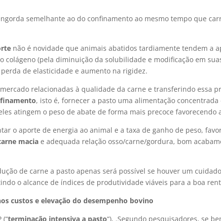
 engorda semelhante ao do confinamento ao mesmo tempo que carr
orte
não é novidade que animais abatidos tardiamente tendem a ap
o colágeno (pela diminuição da solubilidade e modificação em sua
perda de elasticidade e aumento na rigidez.
mercado relacionadas à qualidade da carne e transferindo essa p
nfinamento
, isto é, fornecer a pasto uma alimentação concentrad
 eles atingem o peso de abate de forma mais precoce favorecendo 
tar o aporte de energia ao animal e a taxa de ganho de peso, fav
carne macia
e adequada relação osso/carne/gordura, bom acabam
dução de carne a pasto apenas será possível se houver um cuidad
ndo o alcance de índices de produtividade viáveis para a boa ren
 nos custos e elevação do desempenho bovino
 (“
terminação intensiva a pasto
“), .Segundo pesquisadores, se be