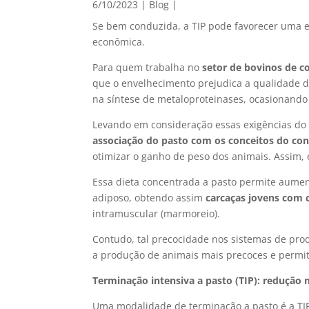
6/10/2023
|
Blog
|
Se bem conduzida, a TIP pode favorecer uma
econômica.
Para quem trabalha no
setor de bovinos de c
que o envelhecimento prejudica a qualidade d
na síntese de metaloproteinases, ocasionando 
Levando em consideração essas exigências do 
associação do pasto com os conceitos do co
otimizar o ganho de peso dos animais. Assim,
Essa dieta concentrada a pasto permite aumen
adiposo, obtendo assim
carcaças jovens com 
intramuscular (marmoreio).
Contudo, tal precocidade nos sistemas de pro
a produção de animais mais precoces e permiti
Terminação intensiva a pasto (TIP): redução
Uma modalidade de terminação a pasto é a TIP