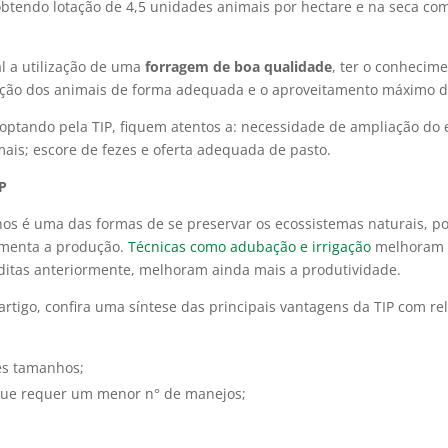
obtendo lotação de 4,5 unidades animais por hectare e na seca co
l a utilização de uma
forragem de boa qualidade
, ter o conhecime
ação dos animais de forma adequada e o aproveitamento máximo de
 optando pela TIP, fiquem atentos a: necessidade de ampliação do
s; escore de fezes e oferta adequada de pasto.
IP
inos é uma das formas de se preservar os ecossistemas naturais, p
umenta a produção.
Técnicas como adubação e irrigação
melhoram e
ditas anteriormente, melhoram ainda mais a produtividade.
artigo, confira uma síntese das principais vantagens da TIP com r
es tamanhos;
que requer um menor n° de manejos;