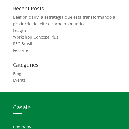
Recent Posts
Beef on dairy: a estratégia que está transformando a
produção de leite e carne no mundo
Feagro
Workshop Concept Plus
PEC Brasil
Feicorte
Categories
Blog
Events
Casale
Company