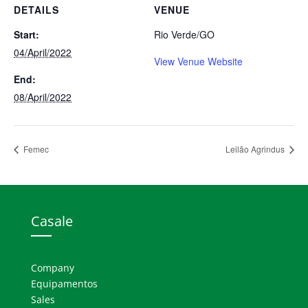
DETAILS
VENUE
Start:
Rio Verde/GO
04/April/2022
View Venue Website
End:
08/April/2022
Femec
Leilão Agrindus
Casale
Company
Equipamentos
Sales