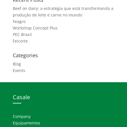
Beef on dairy: a estratégia que está transformando a
produção de leite e carne no mundo
Feagro
Workshop Concept Plus
PEC Brasil
Feicorte
Categories
Blog
Events
Casale
Company
Equipamentos