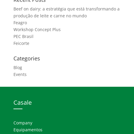
Beef on dairy: a estratégia que está transformando a
produção de leite e carne no mundo
Feagro
Workshop Concept Plus
PEC Brasil
Feicorte
Categories
Blog
Events
Casale
Company
Equipamentos