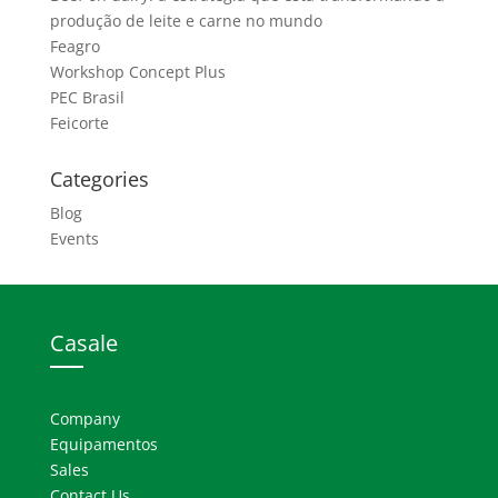
produção de leite e carne no mundo
Feagro
Workshop Concept Plus
PEC Brasil
Feicorte
Categories
Blog
Events
Casale
Company
Equipamentos
Sales
Contact Us