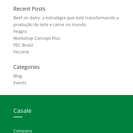
Recent Posts
Beef on dairy: a estratégia que está transformando a
produção de leite e carne no mundo
Feagro
Workshop Concept Plus
PEC Brasil
Feicorte
Categories
Blog
Events
Casale
Company