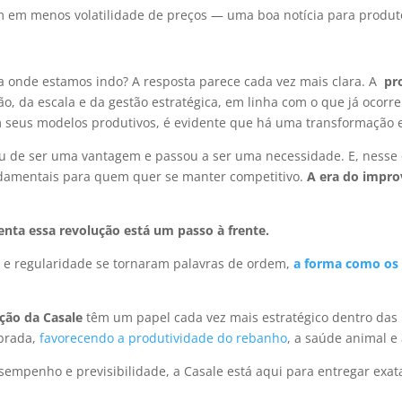
ém em menos volatilidade de preços — uma boa notícia para produt
ra onde estamos indo? A resposta parece cada vez mais clara. A
pr
o, da escala e da gestão estratégica, em linha com o que já ocorr
m seus modelos produtivos, é evidente que há uma transformação 
ou de ser uma vantagem e passou a ser uma necessidade. E, nesse c
damentais para quem quer se manter competitivo.
A era do improv
enta essa revolução está um passo à frente.
e e regularidade se tornaram palavras de ordem,
a forma como os 
ção da Casale
têm um papel cada vez mais estratégico dentro das
ibrada,
favorecendo a produtividade do rebanho
, a saúde animal e
 desempenho e previsibilidade, a Casale está aqui para entregar ex