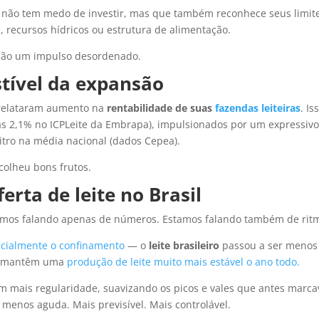
e não tem medo de investir, mas que também reconhece seus limit
, recursos hídricos ou estrutura de alimentação.
 não um impulso desordenado.
tível da expansão
 relataram aumento na
rentabilidade de suas
fazendas leiteiras
. I
as 2,1% no ICPLeite da Embrapa), impulsionados por um expressiv
litro na média nacional (dados Cepea).
colheu bons frutos.
rta de leite no Brasil
amos falando apenas de números. Estamos falando também de rit
cialmente o confinamento
— o
leite brasileiro
passou a ser menos r
ra mantêm uma
produção de leite muito mais estável o ano todo.
 mais regularidade, suavizando os picos e vales que antes marca
menos aguda. Mais previsível. Mais controlável.