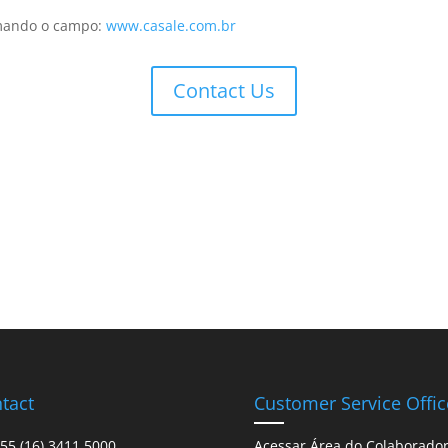
rmando o campo:
www.casale.com.br
Contact Us
tact
Customer Service Offic
55 (16) 3411.5000
Acessar Área do Colaborado