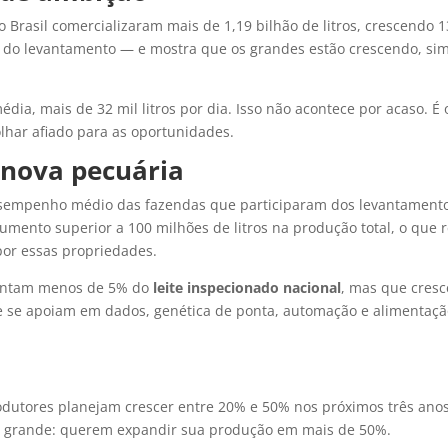
 Brasil comercializaram mais de 1,19 bilhão de litros, crescendo 1
a do levantamento — e mostra que os grandes estão crescendo, si
ia, mais de 32 mil litros por dia. Isso não acontece por acaso. É
har afiado para as oportunidades.
a nova pecuária
esempenho médio das fazendas que participaram dos levantamento
mento superior a 100 milhões de litros na produção total, o que
por essas propriedades.
sentam menos de 5% do
leite inspecionado nacional
, mas que cresc
que se apoiam em dados, genética de ponta, automação e alimentaç
dutores planejam crescer entre 20% e 50% nos próximos três ano
m grande: querem expandir sua produção em mais de 50%.