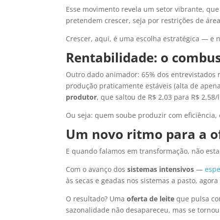
Esse movimento revela um setor vibrante, qu
pretendem crescer, seja por restrições de área
Crescer, aqui, é uma escolha estratégica — e
Rentabilidade: o combus
Outro dado animador: 65% dos entrevistados
produção praticamente estáveis (alta de apen
produtor
, que saltou de R$ 2,03 para R$ 2,58/
Ou seja: quem soube produzir com eficiência, 
Um novo ritmo para a ofe
E quando falamos em transformação, não est
Com o avanço dos
sistemas intensivos
—
espe
às secas e geadas nos sistemas a pasto, ago
O resultado? Uma
oferta de leite
que pulsa com
sazonalidade não desapareceu, mas se tornou 