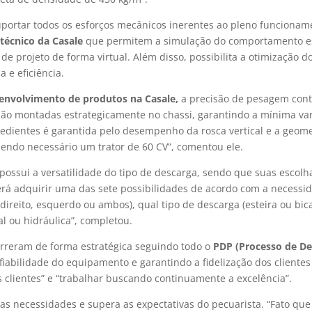
 suportar todos os esforços mecânicos inerentes ao pleno funciona
 técnico da Casale
que permitem a simulação do comportamento es
 de projeto de forma virtual. Além disso, possibilita a otimização d
 e eficiência.
esenvolvimento de produtos na Casale,
a precisão de pesagem con
 são montadas estrategicamente no chassi, garantindo a mínima v
redientes é garantida pelo desempenho da rosca vertical e a geom
endo necessário um trator
de 60 CV
”, comentou ele.
ossui a versatilidade do tipo de descarga, sendo que suas escolh
á adquirir uma das sete possibilidades de acordo com a necessid
direito, esquerdo ou ambos), qual tipo de descarga (esteira ou bi
l ou hidráulica”, completou.
correram de forma estratégica seguindo todo o
PDP (Processo de De
iabilidade do equipamento e garantindo a fidelização dos clientes
s clientes” e “trabalhar buscando continuamente a excelência”.
as necessidades e supera as expectativas do pecuarista. “Fato que