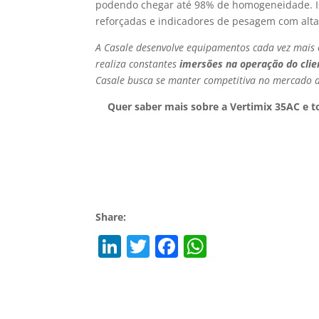
podendo chegar até 98% de homogeneidade. Is
reforçadas e indicadores de pesagem com alta 
A Casale desenvolve equipamentos cada vez mais 
realiza constantes
imersões na operação do clie
Casale busca se manter competitiva no mercado ao
Quer saber mais sobre a Vertimix 35AC e 
Share:
Li
T
F
W
n
w
a
h
k
itt
c
at
e
er
e
s