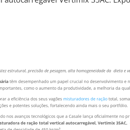
tez estrutural, precisão de pesagem, alta homogeneidade da dieta e ve
uária
têm desempenhado um papel crucial no desenvolvimento e na 
importantes, como o aumento da produtividade, a melhoria da qua
ar a eficiência dos seus vagões
misturadores de ração
total, som
es e potentes soluções, fortalecendo ainda mais o seu portfólio.
do nos avanços tecnológicos que a Casale lança oficialmente no 
sturadora de ração total vertical autocarregável, Vertimix 35AC,
eta de densidade de 450 kg/m³.