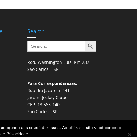
e
Search
Search Button
Search
r
for:
Rod. Washington Luís, Km 237
São Carlos | SP
Para Correspondências:
Rua Rio Jacaré, n° 41
Jardim Jockey Clube
CEP: 13.565-140
São Carlos - SP
do adequado aos seus interesses. Ao utilizar o site você concede
 de Privacidade.