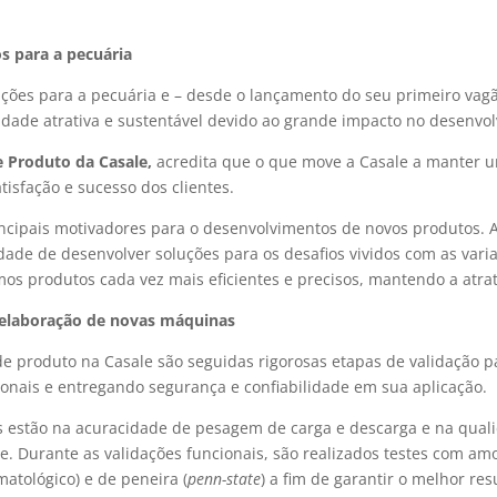
os para a pecuária
ções para a pecuária e – desde o lançamento do seu primeiro vag
vidade atrativa e sustentável devido ao grande impacto no desenv
 Produto da Casale,
acredita que o que move a Casale a manter 
isfação e sucesso dos clientes.
incipais motivadores para o desenvolvimentos de novos produtos. 
idade de desenvolver soluções para os desafios vividos com as var
os produtos cada vez mais eficientes e precisos, mantendo a atrat
a elaboração de novas máquinas
e produto na Casale são seguidas rigorosas etapas de validação pa
onais e entregando segurança e confiabilidade em sua aplicação.
es estão na acuracidade de pesagem de carga e descarga e na qual
e. Durante as validações funcionais, são realizados testes com am
matológico) e de peneira (
penn-state
) a fim de garantir o melhor res