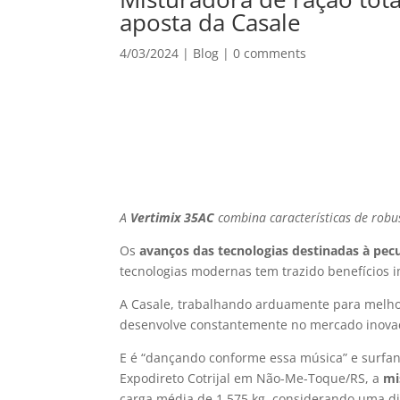
aposta da Casale
4/03/2024
|
Blog
|
0 comments
A
Vertimix 35AC
combina características de robus
Os
avanços das tecnologias destinadas à pec
tecnologias modernas tem trazido benefícios 
A Casale, trabalhando arduamente para melhor
desenvolve constantemente no mercado inovaçõ
E é “dançando conforme essa música” e surfan
Expodireto Cotrijal em Não-Me-Toque/RS, a
mi
carga média de 1.575 kg, considerando uma di