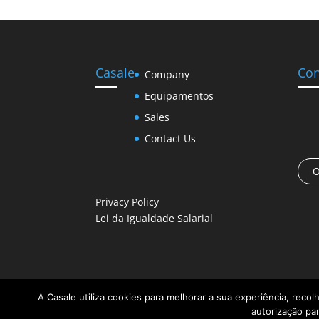
dI
b
A
n
o
p
o
p
Casale
Con
Company
k
Equipamentos
Sales
Contact Us
Privacy Policy
Lei da Igualdade Salarial
A Casale utiliza cookies para melhorar a sua experiência, recol
autorização par