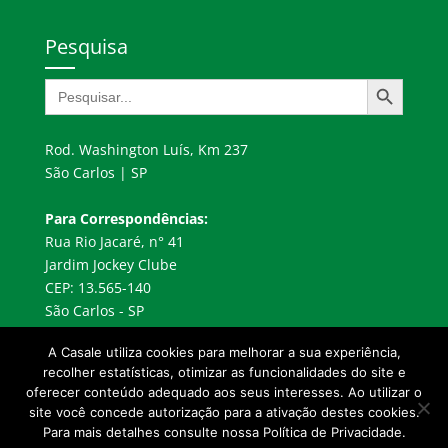
Pesquisa
Search Button
Search
for:
Rod. Washington Luís, Km 237
São Carlos | SP
Para Correspondências:
Rua Rio Jacaré, n° 41
Jardim Jockey Clube
CEP: 13.565-140
São Carlos - SP
A Casale utiliza cookies para melhorar a sua experiência,
recolher estatísticas, otimizar as funcionalidades do site e
oferecer conteúdo adequado aos seus interesses. Ao utilizar o
site você concede autorização para a ativação destes cookies.
Para mais detalhes consulte nossa Política de Privacidade.
© 2024 CASALE ® desde 1964 - Todos os direitos