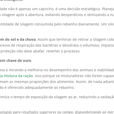
edade não é apenas um capricho, é uma decisão estratégica. Planej
silagem após a abertura, evitando desperdícios e otimizando a n
uantidade de silagem consumida pelo rebanho diariamente. Um si
em do sol e da chuva
. Assim que terminar de retirar a silagem col
ocesso de respiração das bactérias e desidrata o volumoso, impact
 proteção não deve abafar, reverter o processo.
 com chave de ouro
itivo e mirando a melhoria no desempenho dos animais e viabilida
ta mistura da ração
. Isso porque se misturadores não forem capaz
onsumam as mesmas proporções dos alimentos. Assim, de nada adiant
não é oferecido adequadamente ao rebanho.
imiza o tempo de exposição da silagem ao ar, reduzindo a oxidaçã
nologias para resultados superiores no campo, disponibilizando ao m