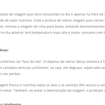
idade de silagem que será consumida no dia e apenas na hora de se
da de valor nutritivo. Evite a prática de retirar silagem para vários
ém, remova a
silagem de cima para baixo, evitando desmoronament
 no dia anterior terá temperatura mais alta e maior consumo com 
êneo:
 uniformes da “face do silo”.
O objetivo de retirar dessa maneira é 
em camadas verticais uniformes, ou seja, em degraus, sejam eles ve
o nas perdas.
agem fresca e nutritiva todos os dias e os animais têm acesso a u
-estar. Também, ao evitar a deterioração da silagem, o produtor d
o inteligente