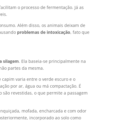
acilitam o processo de fermentação. Já as
eis.
consumo. Além disso, os animais deixam de
 causando
problemas de intoxicação
, fato que
a silagem
. Ela baseia-se principalmente na
u não partes da mesma.
 capim varia entre o verde escuro e o
ação por ar, água ou má compactação. É
o são revestidas, o que permite a passagem
ranquiçada, mofada, encharcada e com odor
osteriormente, incorporado ao solo como