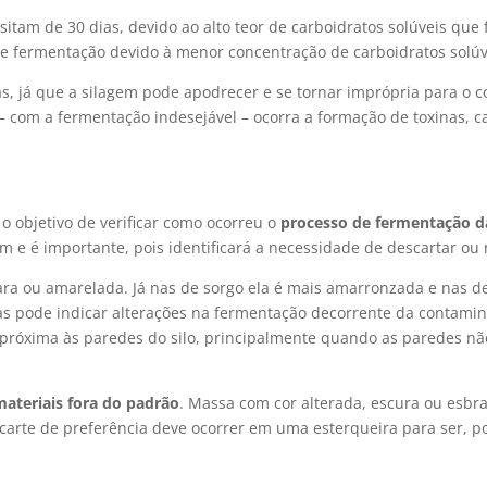
am de 30 dias, devido ao alto teor de carboidratos solúveis que f
de fermentação devido à menor concentração de carboidratos solúv
s, já que a silagem pode apodrecer e se tornar imprópria para o 
e – com a fermentação indesejável – ocorra a formação de toxinas,
o objetivo de verificar como ocorreu o
processo de fermentação d
m e é importante, pois identificará a necessidade de descartar o
ara ou amarelada. Já nas de sorgo ela é mais amarronzada e nas de
s pode indicar alterações na fermentação decorrente da contamin
próxima às paredes do silo, principalmente quando as paredes nã
materiais fora do padrão
. Massa com cor alterada, escura ou esb
scarte
de preferência deve ocorrer em uma esterqueira para ser, p