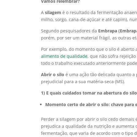
Vamos relembrar?
A
silagem
é o resultado da fermentação anaeró
milho, sorgo, cana-de-açúcar e até capim), nu
Segundo pesquisadores da
Embrapa (Embrapa 
porém, por ser um material frágil, as outras
Por exemplo, do momento que o silo é aberto a
alimento de qualidade
, que não sofra rejeiçã
todo o trabalho executado anteriormente pode
Abrir o silo
é uma ação tão delicada quanto a 
prejudicial para a sua matéria-seca (MS).
1) E quais cuidados tomar na abertura do sil
Momento certo de abrir o silo: chave para e
Perder a silagem por abrir o silo cedo demais
prejudica a qualidade da nutrição e aumenta o
fermentação, que varia de acordo com o tipo 