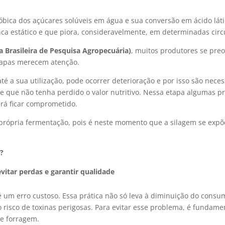
bica dos açúcares solúveis em água e sua conversão em ácido láti
nca estático e que piora, consideravelmente, em determinadas cir
Brasileira de Pesquisa Agropecuária)
, muitos produtores se pr
 etapas merecem atenção.
té a sua utilização, pode ocorrer deterioração e por isso são nece
o e que não tenha perdido o valor nutritivo. Nessa etapa algumas p
rá ficar comprometido.
própria fermentação, pois é neste momento que a silagem se expõ
o?
vitar perdas e garantir qualidade
 é um erro custoso. Essa prática não só leva à diminuição do con
 risco de toxinas perigosas. Para evitar esse problema, é fundamen
de forragem.