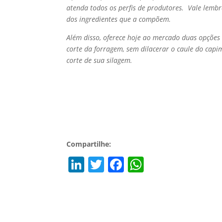
atenda todos os perfis de produtores. Vale lemb
dos ingredientes que a compõem.
Além disso, oferece hoje ao mercado duas opções
corte da forragem, sem dilacerar o caule do cap
corte de sua silagem.
Compartilhe:
Li
T
F
W
n
w
a
h
k
itt
c
at
e
er
e
s