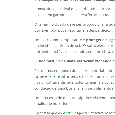
Construir o silo ideal de acordo com a propri
ensilagem garante a conservação adequada da 
O tamanho do silo deve ser proporcional à q
por exemplo, pode resultar em desperdício.
Um outro ponto importante é
proteger a silag
da incidência direta do sol.
O sol acelera o pr
nutrientes solúveis, deixando somente fibra. A
5) Boa mistura da dieta oferecida: fechando
Por último, em busca do maior potencial nutr
carne e
leite
, é intrínseco o foco em uma
corre
fica difícil garantir que todos os animais c
condução de uma boa silagem se o alimento 
Um processo de mistura rápido e eficiente min
qualidade nutricional.
É por isso que a
Casale
pesquisa e desenvolve tec