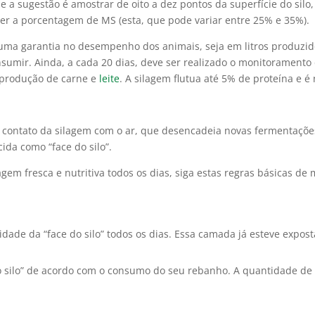
 e a sugestão é
amostrar de oito a dez pontos da superfície do si
er a porcentagem de MS (esta, que pode variar entre 25% e 35%).
 uma garantia no desempenho dos animais, seja em litros produzi
mir. Ainda, a cada 20 dias, deve ser realizado o monitoramento d
 produção de carne e
leite
. A silagem flutua até 5% de proteína e
 contato da silagem com o ar, que desencadeia novas fermentações
ida como “face do silo”.
gem fresca e nutritiva todos os dias, siga estas regras básicas de
dade da “face do silo” todos os dias. Essa camada já esteve expost
 silo” de acordo com o consumo do seu rebanho. A quantidade de 