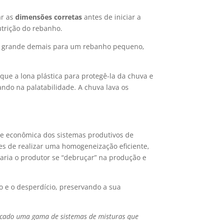
ar as
dimensões corretas
antes de iniciar a
utrição do rebanho.
lo grande demais para um rebanho pequeno,
oque a lona plástica para protegê-la da chuva e
ando na palatabilidade. A chuva lava os
de econômica dos sistemas produtivos de
es de realizar uma homogeneização eficiente,
aria o produtor se “debruçar” na produção e
o e o desperdício, preservando a sua
ercado uma gama de sistemas de misturas que