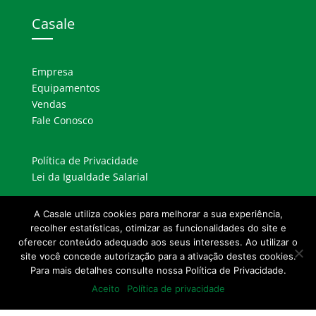
Casale
Empresa
Equipamentos
Vendas
Fale Conosco
Política de Privacidade
Lei da Igualdade Salarial
A Casale utiliza cookies para melhorar a sua experiência,
Contato
recolher estatísticas, otimizar as funcionalidades do site e
oferecer conteúdo adequado aos seus interesses. Ao utilizar o
55 (16) 3411.5000
site você concede autorização para a ativação destes cookies.
Para mais detalhes consulte nossa Política de Privacidade.
casale@casale.com.br
Aceito
Política de privacidade
OUVIDORIA