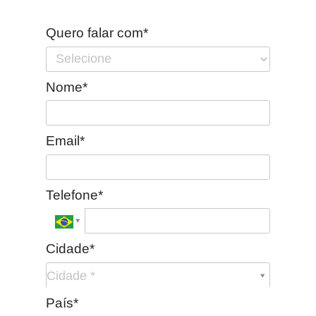
Quero falar com*
Nome*
Email*
Telefone*
Cidade*
Cidade*
Cidade *
País*