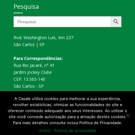
Pesquisa
Search Button
Search
for:
Rod. Washington Luís, Km 237
São Carlos | SP
Para Correspondências:
Rua Rio Jacaré, n° 41
Jardim Jockey Clube
CEP: 13.565-140
São Carlos - SP
A Casale utiliza cookies para melhorar a sua experiência,
recolher estatísticas, otimizar as funcionalidades do site e
oferecer conteúdo adequado aos seus interesses. Ao utilizar o
site você concede autorização para a ativação destes cookies.
Para mais detalhes consulte nossa Política de Privacidade.
© 2024 CASALE ® desde 1964 - Todos os direitos
Aceito
Política de privacidade
reservados.