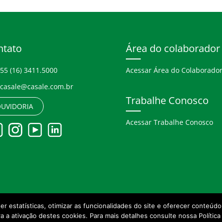
ntato
Área do colaborador
55 (16) 3411.5000
Acessar Área do Colaborado
casale@casale.com.br
Trabalhe Conosco
UVIDORIA
Acessar Trabalhe Conosco
her estatísticas, otimizar as funcionalidades do site e oferecer conteú
a a ativação destes cookies. Para mais detalhes consulte nossa Política