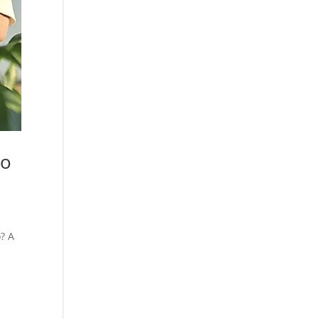
mo
? A