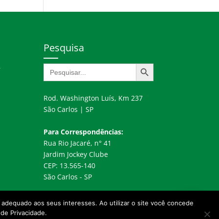
Pesquisa
Search Button
Search
r
for:
Rod. Washington Luís, Km 237
São Carlos | SP
Para Correspondências:
Rua Rio Jacaré, n° 41
Jardim Jockey Clube
CEP: 13.565-140
São Carlos - SP
do adequado aos seus interesses. Ao utilizar o site você concede
 de Privacidade.