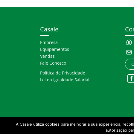
Casale
Co
Empresa
Equipamentos
Vendas
Fale Conosco
O
Política de Privacidade
Lei da Igualdade Salarial
A Casale utiliza cookies para melhorar a sua experiência, recol
autorização par