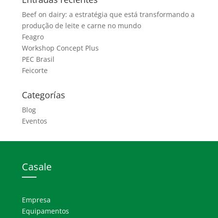
Beef on dairy: a estratégia que está transformando a
produção de leite e carne no mundo
Feagro
Workshop Concept Plus
PEC Brasil
Feicorte
Categorías
Blog
Eventos
Casale
Empresa
Equipamentos