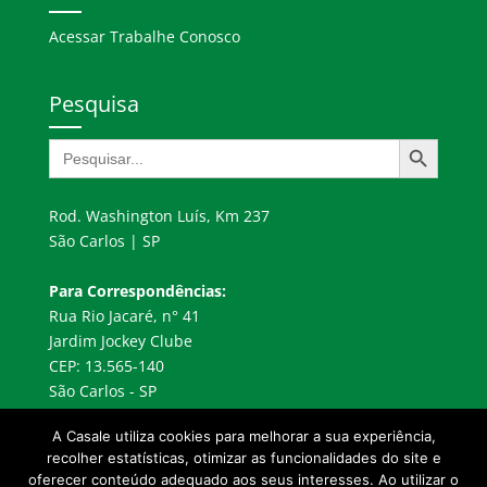
Acessar Trabalhe Conosco
Pesquisa
Search Button
Search
for:
Rod. Washington Luís, Km 237
São Carlos | SP
Para Correspondências:
Rua Rio Jacaré, n° 41
Jardim Jockey Clube
CEP: 13.565-140
São Carlos - SP
A Casale utiliza cookies para melhorar a sua experiência,
recolher estatísticas, otimizar as funcionalidades do site e
oferecer conteúdo adequado aos seus interesses. Ao utilizar o