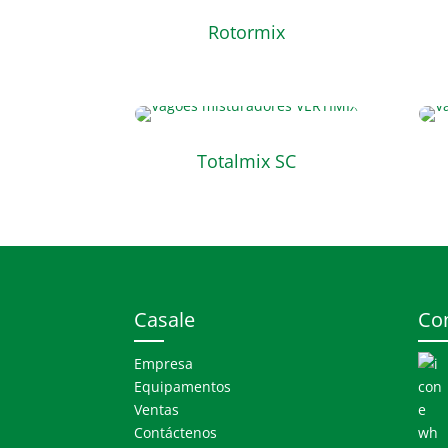
Rotormix
Totalmix SC
Casale
Co
Empresa
Equipamentos
Ventas
Contáctenos