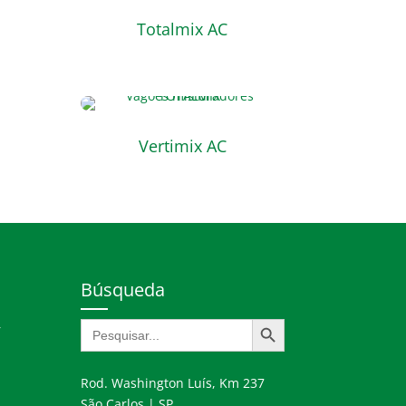
Totalmix AC
Vertimix AC
Búsqueda
Botón de búsqueda
Buscar:
r
Rod. Washington Luís, Km 237
São Carlos | SP