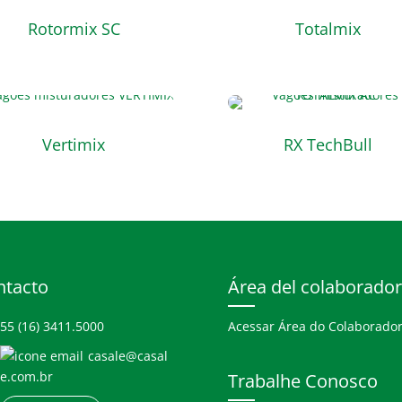
Rotormix SC
Totalmix
Vertimix
RX TechBull
ntacto
Área del colaborador
55 (16) 3411.5000
Acessar Área do Colaborado
casale@casal
e.com.br
Trabalhe Conosco