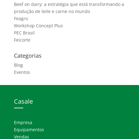
Beef on dairy: a estratégia que está transformando a
produção de leite e carne no mundo
Feagro
Workshop Concept Plus
PEC Brasil
Feicorte
Categorias
Blog
Eventos
Casale
Empresa
Equipamentos
Vendas