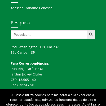
Acessar Trabalhe Conosco
Pesquisa
Search Button
Search
for:
Rod. Washington Luís, Km 237
São Carlos | SP
Para Correspondências:
Rua Rio Jacaré, n° 41
Jardim Jockey Clube
CEP: 13.565-140
São Carlos - SP
A Casale utiliza cookies para melhorar a sua experiência,
recolher estatísticas, otimizar as funcionalidades do site e
oferecer conteúdo adequado aos seus interesses. Ao utilizar o