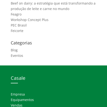
Beef on dairy: a estratégia que está transformando a
produção de leite e carne no mundo
Feagro
Workshop Concept Plus
PEC Brasil
Feicorte
Categorias
Blog
Eventos
Casale
Empresa
Equipamentos
Vendas