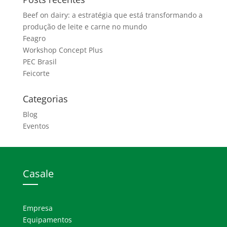
Beef on dairy: a estratégia que está transformando a
produção de leite e carne no mundo
Feagro
Workshop Concept Plus
PEC Brasil
Feicorte
Categorias
Blog
Eventos
Casale
Empresa
Equipamentos