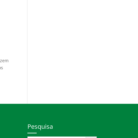
duzem
os
Pesquisa
Search Button