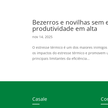
Bezerros e novilhas sem e
produtividade em alta
nov 14, 2025
O estresse térmico é um dos maiores inimigos
os impactos do estresse térmico e promovem u
principais limitantes da eficiência...
Casale
Co