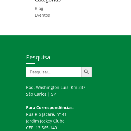
Blog
Eventos
Pesquisa
Search Button
Search
r
for:
Rod. Washington Luís, Km 237
São Carlos | SP
Para Correspondências:
Rua Rio Jacaré, n° 41
Jardim Jockey Clube
CEP: 13.565-140