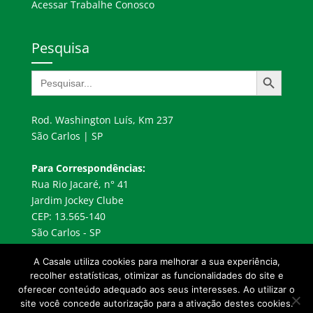
Acessar Trabalhe Conosco
Pesquisa
Search Button
Search
for:
Rod. Washington Luís, Km 237
São Carlos | SP
Para Correspondências:
Rua Rio Jacaré, n° 41
Jardim Jockey Clube
CEP: 13.565-140
São Carlos - SP
A Casale utiliza cookies para melhorar a sua experiência,
recolher estatísticas, otimizar as funcionalidades do site e
oferecer conteúdo adequado aos seus interesses. Ao utilizar o
site você concede autorização para a ativação destes cookies.