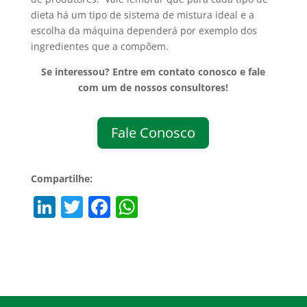
dieta há um tipo de sistema de mistura ideal e a
escolha da máquina dependerá por exemplo dos
ingredientes que a compõem.
Se interessou? Entre em contato conosco e fale
com um de nossos consultores!
Fale Conosco
Compartilhe:
Li
T
F
W
n
w
a
h
k
itt
c
at
e
er
e
s
dI
b
A