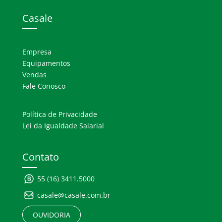
n
o
p
Casale
o
p
k
Empresa
Equipamentos
Vendas
Fale Conosco
Política de Privacidade
Lei da Igualdade Salarial
Contato
55 (16) 3411.5000
casale@casale.com.br
OUVIDORIA