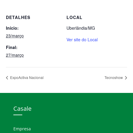
DETALHES
LOCAL
Início:
Uberlândia/MG
23/março
Ver site do Local
Final:
27/março
ExpoActiva Nacional
Tecnoshow
Casale
Empresa