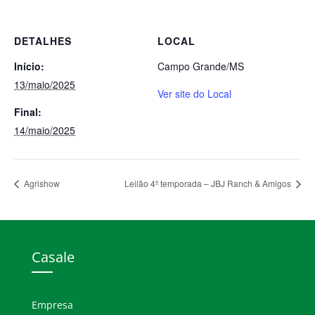
DETALHES
LOCAL
Início:
Campo Grande/MS
13/maio/2025
Ver site do Local
Final:
14/maio/2025
Agrishow
Leilão 4º temporada – JBJ Ranch & Amigos
Casale
Empresa