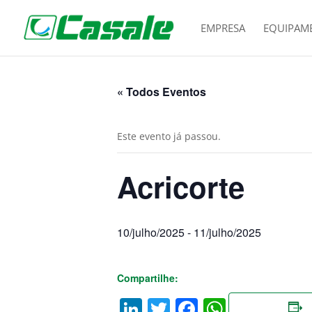
EMPRESA
EQUIPAM
« Todos Eventos
Este evento já passou.
Acricorte
10/julho/2025
-
11/julho/2025
Compartilhe:
LinkedIn
Twitter
Facebook
WhatsA