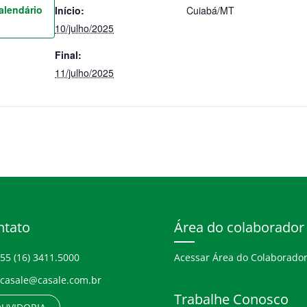
alendário
Início:
Cuiabá/MT
10/julho/2025
Final:
11/julho/2025
ntato
Área do colaborador
55 (16) 3411.5000
Acessar Área do Colaborado
casale@casale.com.br
Trabalhe Conosco