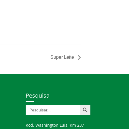
Super Leite
Pesquisa
Search Button
Search
r
for:
Rod. Washington Luís, Km 237