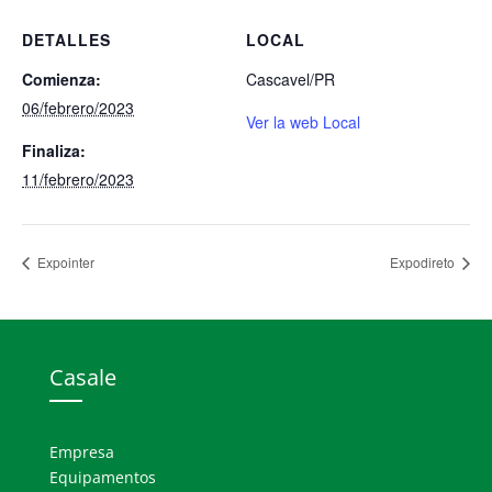
DETALLES
LOCAL
Comienza:
Cascavel/PR
06/febrero/2023
Ver la web Local
Finaliza:
11/febrero/2023
Expointer
Expodireto
Casale
Empresa
Equipamentos