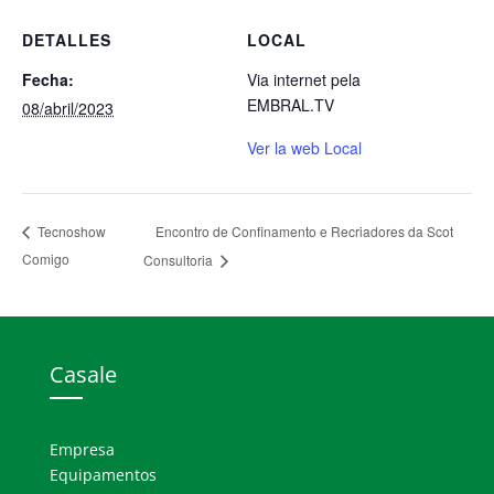
DETALLES
LOCAL
Fecha:
Via internet pela
EMBRAL.TV
08/abril/2023
Ver la web Local
Encontro de Confinamento e Recriadores da Scot
Tecnoshow
Comigo
Consultoria
Casale
Empresa
Equipamentos