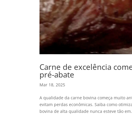
Carne de excelência com
pré-abate
Mar 18, 2025
A qualidade da carne bovina começa muito ant
evitam perdas econômicas. Saiba como otimiza
bovina de alta qualidade nunca esteve tão em.