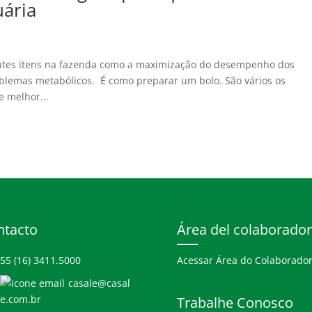
uária
tantes itens na fazenda como a maximização do desempenho dos
oblemas metabólicos. É como preparar um bolo. São vários os
e melhor...
ntacto
Área del colaborador
55 (16) 3411.5000
Acessar Área do Colaborado
casale@casal
e.com.br
Trabalhe Conosco