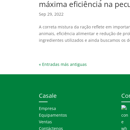
máxima eficiência na pec
Sep 29, 2022
A correta mistura da ração reflete em impor
animais, eficiência alimentar e redução de pr
ingredientes utilizados e ainda buscamos os d
« Entradas más antiguas
Casale
Co
Empresa
Equipamentos
Ventas
Contáctenos