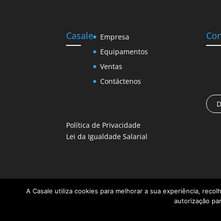
Casale
Con
Empresa
Equipamentos
Ventas
Contáctenos
D
Política de Privacidade
Lei da Igualdade Salarial
A Casale utiliza cookies para melhorar a sua experiência, recol
autorização par
© 2024 CASALE ® desde 1964 - Todos os direit