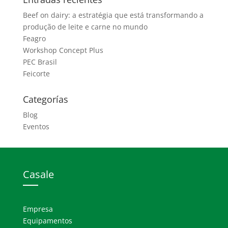
Beef on dairy: a estratégia que está transformando a
produção de leite e carne no mundo
Feagro
Workshop Concept Plus
PEC Brasil
Feicorte
Categorías
Blog
Eventos
Casale
Empresa
Equipamentos