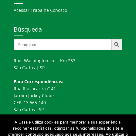
Acessar Trabalhe Conosco
Búsqueda
Botón de búsqueda
Buscar:
Rod. Washington Luís, Km 237
São Carlos | SP
Para Correspondências:
Rua Rio Jacaré, n° 41
Jardim Jockey Clube
CEP: 13.565-140
São Carlos - SP
A Casale utiliza cookies para melhorar a sua experiência,
recolher estatísticas, otimizar as funcionalidades do site e
oferecer conteúdo adequado aos seus interesses. Ao utilizar o