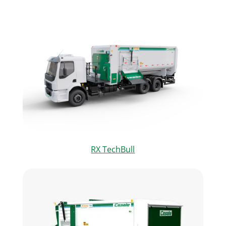
RX TechBull